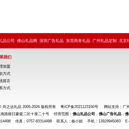
礼品公司
佛山礼品网
深圳广告礼品
东莞商务礼品
广州礼品定制
北京
系我们
理加盟
款方式
线留言
系方式
ht © 尚之达礼品 2005-2026 版权所有
粤ICP备2021123150号
网站支持：
广
江南路丽日豪庭二区十座二十号 经营范围：
佛山礼品公司
，
佛山广告礼品
，
佛
83314498 传真：0757-83314498 联系人：杨小姐 手机：13929945083 E-mai