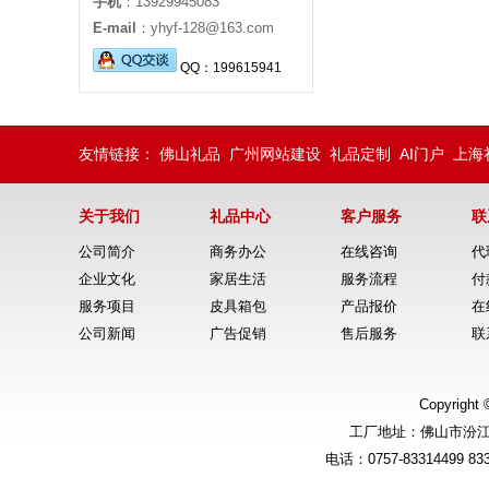
手机
：13929945083
E-mail
：yhyf-128@163.com
QQ：199615941
QQ：
QQ：
友情链接：
佛山礼品
广州网站建设
礼品定制
AI门户
上海
关于我们
礼品中心
客户服务
联
公司简介
商务办公
在线咨询
代
企业文化
家居生活
服务流程
付
服务项目
皮具箱包
产品报价
在
公司新闻
广告促销
售后服务
联
Copyrig
工厂地址：佛山市汾
电话：0757-83314499 