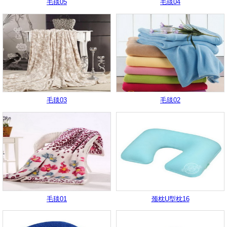
毛毯05
毛毯04
毛毯03
毛毯02
毛毯01
颈枕U型枕16