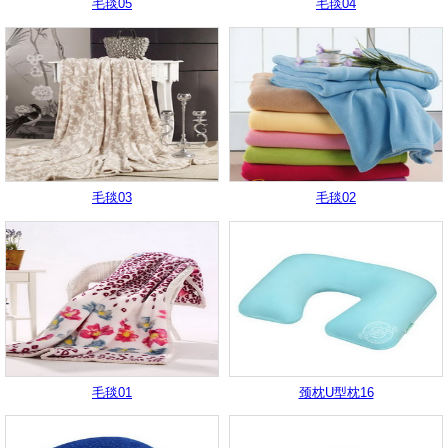
毛毯05
毛毯04
毛毯03
毛毯02
毛毯01
颈枕U型枕16