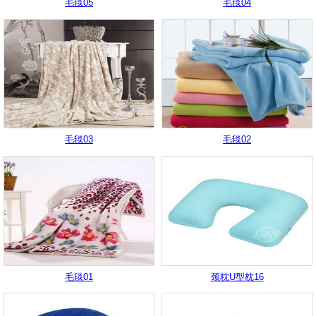
毛毯05
毛毯04
毛毯03
毛毯02
毛毯01
颈枕U型枕16