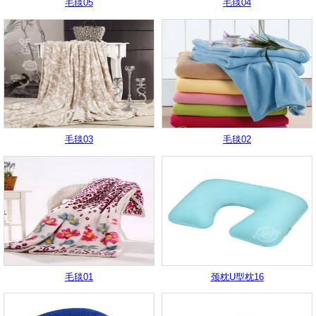
毛毯05
毛毯04
毛毯03
毛毯02
毛毯01
颈枕U型枕16