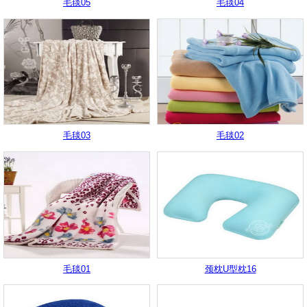
毛毯05
毛毯04
毛毯03
毛毯02
毛毯01
颈枕U型枕16