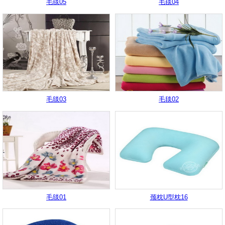
毛毯05
毛毯04
毛毯03
毛毯02
毛毯01
颈枕U型枕16