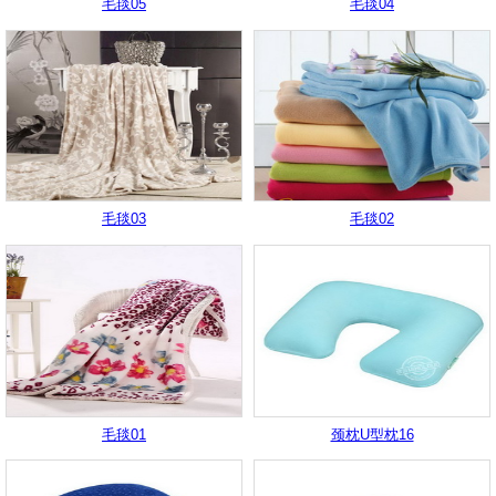
毛毯05
毛毯04
毛毯03
毛毯02
毛毯01
颈枕U型枕16