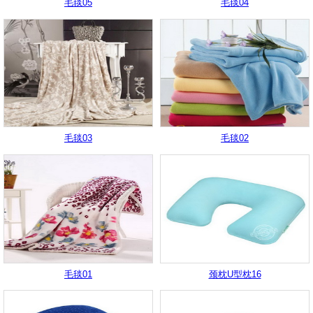
毛毯05
毛毯04
毛毯03
毛毯02
毛毯01
颈枕U型枕16