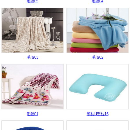
毛毯05
毛毯04
毛毯03
毛毯02
毛毯01
颈枕U型枕16