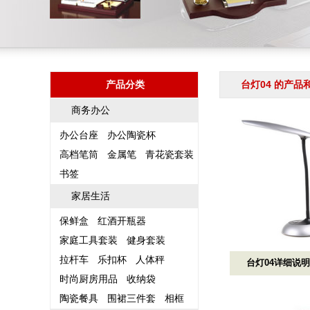
产品分类
台灯04 的产品
商务办公
办公台座
办公陶瓷杯
高档笔筒
金属笔
青花瓷套装
书签
家居生活
保鲜盒
红酒开瓶器
家庭工具套装
健身套装
拉杆车
乐扣杯
人体秤
台灯04详细说
时尚厨房用品
收纳袋
陶瓷餐具
围裙三件套
相框