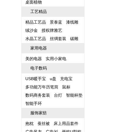
桌面植物
工艺精品
精品工艺品
景泰蓝
漆线雕
绒沙金
授权牌雅艺
水晶工艺品
丝绸套装
碳雕
家用电器
美的电器
实用小家电
电子数码
USB暖手宝
u盘
充电宝
多功能万年历笔筒
鼠标
数码商务套装
台灯
智能杯垫
智能手环
服饰家纺
抱枕
蚕丝被
床上用品套件
广告风衣
广告衫
颈枕U型枕