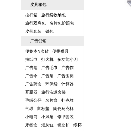
皮具箱包
拉杆箱
旅行袋收纳包
旅行双肩包
名片包护照包
皮带套装
钱包
广告促销
便签本N次贴
便携餐具
抽纸巾
打火机
多功能小刀
广告笔
广告毛巾
广告帽
广告伞
广告扇
广告围裙
广告药盒
环保袋
计算器
开瓶器
旅行洗漱套装
毛绒公仔
名片盒
扑克牌
气球
鼠标垫
陶瓷马克杯
小电筒
小风扇
修甲套装
牙签盒
烟灰缸
钥匙扣
纸杯