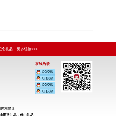
纪念礼品
更多链接>>>
在线洽谈
州网站建设
山商务礼品
，
佛山礼品