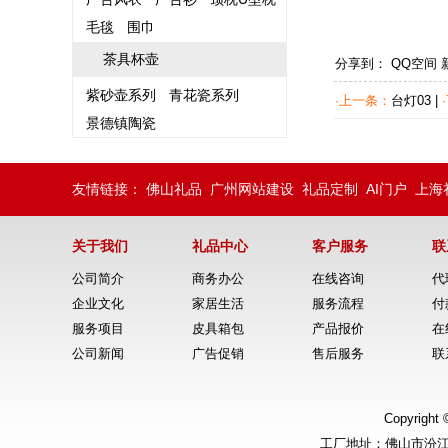
毛毯
围巾
茶具杯壶
分享到：
QQ空间
紫砂壶系列
青花瓷系列
·上一条：
台灯03
|
景德镇陶瓷
友情链接：
佛山礼品
广州网站建设
礼品定制
AI门户
上海
关于我们
礼品中心
客户服务
联
公司简介
商务办公
在线咨询
代
企业文化
家居生活
服务流程
付
服务项目
皮具箱包
产品报价
在
公司新闻
广告促销
售后服务
联
Copyrig
工厂地址：佛山市汾