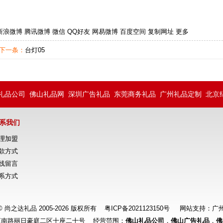
新浪微博
腾讯微博
微信
QQ好友
网易微博
百度空间
复制网址
更多
·下一条：
台灯05
礼品公司
佛山礼品网
深圳广告礼品
东莞商务礼品
广州礼品定制
北京
系我们
理加盟
款方式
线留言
系方式
ht © 尚之达礼品 2005-2026 版权所有
粤ICP备2021123150号
网站支持：
广
江南路丽日豪庭二区十座二十号 经营范围：
佛山礼品公司
，
佛山广告礼品
，
佛