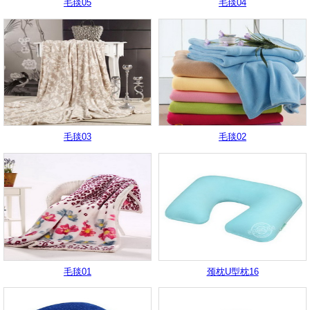
毛毯05
毛毯04
毛毯03
毛毯02
毛毯01
颈枕U型枕16