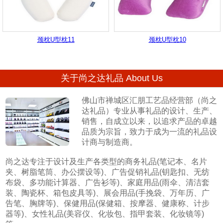
颈枕U型枕11
颈枕U型枕10
关于尚之达礼品 About Us
佛山市禅城区汇朋工艺品经营部（尚之
达礼品）专业从事礼品的设计、生产、
销售，自成立以来，以追求产品的卓越
品质为宗旨，致力于成为一流的礼品设
计商与制造商。
尚之达专注于设计及生产各类型的商务礼品(笔记本、名片
夹、树脂笔筒、办公摆设等)、广告促销礼品(钥匙扣、无纺
布袋、多功能计算器、广告衫等)、家庭用品(雨伞、清洁套
装、陶瓷杯、箱包皮具等)、展会用品(手挽袋、万年历、广
告笔、胸牌等)、保健用品(保健箱、按摩器、健康称、计步
器等)、女性礼品(美容仪、化妆包、指甲套装、化妆镜等)