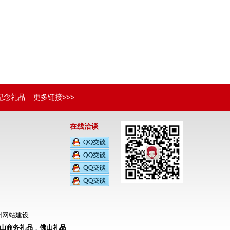
纪念礼品
更多链接>>>
在线洽谈
州网站建设
山商务礼品
，
佛山礼品