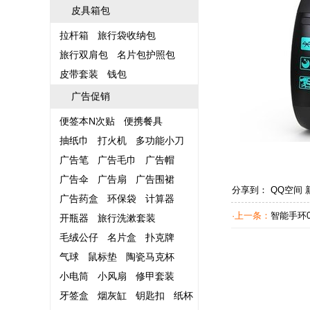
皮具箱包
拉杆箱
旅行袋收纳包
旅行双肩包
名片包护照包
皮带套装
钱包
广告促销
便签本N次贴
便携餐具
抽纸巾
打火机
多功能小刀
广告笔
广告毛巾
广告帽
广告伞
广告扇
广告围裙
分享到：
QQ空间
广告药盒
环保袋
计算器
·上一条：
智能手环0
开瓶器
旅行洗漱套装
毛绒公仔
名片盒
扑克牌
气球
鼠标垫
陶瓷马克杯
小电筒
小风扇
修甲套装
牙签盒
烟灰缸
钥匙扣
纸杯