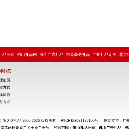
礼品公司
佛山礼品网
深圳广告礼品
东莞商务礼品
广州礼品定制
北京
系我们
理加盟
款方式
线留言
系方式
ht © 尚之达礼品 2005-2026 版权所有
粤ICP备2021123150号
网站支持：
广
江南路丽日豪庭二区十座二十号 经营范围：
佛山礼品公司
，
佛山广告礼品
，
佛