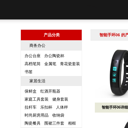
产品分类
智能手环06 
商务办公
办公台座
办公陶瓷杯
高档笔筒
金属笔
青花瓷套装
书签
家居生活
保鲜盒
红酒开瓶器
家庭工具套装
健身套装
拉杆车
乐扣杯
人体秤
智能手环06详
时尚厨房用品
收纳袋
陶瓷餐具
围裙三件套
相框