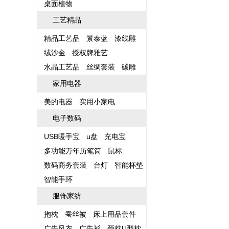
桌面植物
工艺精品
精品工艺品
景泰蓝
漆线雕
绒沙金
授权牌雅艺
水晶工艺品
丝绸套装
碳雕
家用电器
美的电器
实用小家电
电子数码
USB暖手宝
u盘
充电宝
多功能万年历笔筒
鼠标
数码商务套装
台灯
智能杯垫
智能手环
服饰家纺
抱枕
蚕丝被
床上用品套件
广告风衣
广告衫
颈枕U型枕