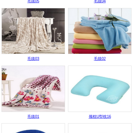
毛毯05
毛毯04
毛毯03
毛毯02
毛毯01
颈枕U型枕16