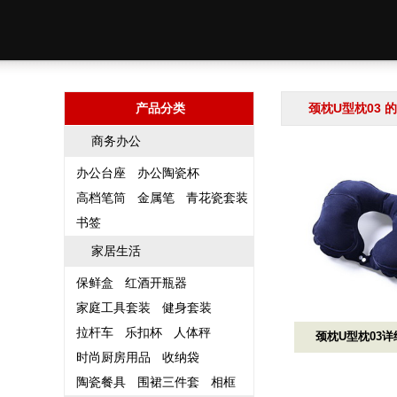
产品分类
颈枕U型枕03 
商务办公
办公台座
办公陶瓷杯
高档笔筒
金属笔
青花瓷套装
书签
家居生活
保鲜盒
红酒开瓶器
家庭工具套装
健身套装
拉杆车
乐扣杯
人体秤
颈枕U型枕03
时尚厨房用品
收纳袋
陶瓷餐具
围裙三件套
相框