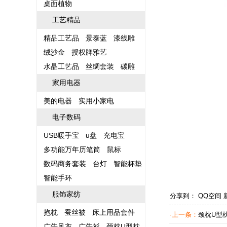
桌面植物
工艺精品
精品工艺品
景泰蓝
漆线雕
绒沙金
授权牌雅艺
水晶工艺品
丝绸套装
碳雕
家用电器
美的电器
实用小家电
电子数码
USB暖手宝
u盘
充电宝
多功能万年历笔筒
鼠标
数码商务套装
台灯
智能杯垫
智能手环
服饰家纺
分享到：
QQ空间
抱枕
蚕丝被
床上用品套件
·上一条：
颈枕U型枕
广告风衣
广告衫
颈枕U型枕