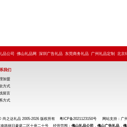
礼品公司
佛山礼品网
深圳广告礼品
东莞商务礼品
广州礼品定制
北京
系我们
理加盟
款方式
线留言
系方式
ht © 尚之达礼品 2005-2026 版权所有
粤ICP备2021123150号
网站支持：
广
江南路丽日豪庭二区十座二十号 经营范围：
佛山礼品公司
，
佛山广告礼品
，
佛