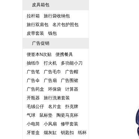
皮具箱包
拉杆箱
旅行袋收纳包
旅行双肩包
名片包护照包
皮带套装
钱包
广告促销
便签本N次贴
便携餐具
抽纸巾
打火机
多功能小刀
广告笔
广告毛巾
广告帽
广告伞
广告扇
广告围裙
广告药盒
环保袋
计算器
开瓶器
旅行洗漱套装
毛绒公仔
名片盒
扑克牌
气球
鼠标垫
陶瓷马克杯
小电筒
小风扇
修甲套装
牙签盒
烟灰缸
钥匙扣
纸杯