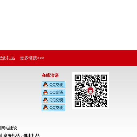
纪念礼品
更多链接>>>
在线洽谈
州网站建设
山商务礼品
，
佛山礼品