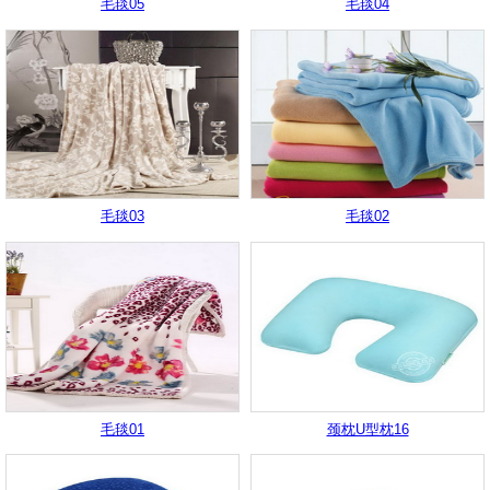
毛毯05
毛毯04
毛毯03
毛毯02
毛毯01
颈枕U型枕16