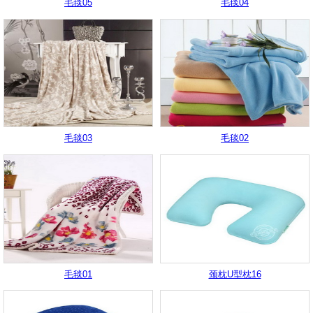
毛毯05
毛毯04
毛毯03
毛毯02
毛毯01
颈枕U型枕16