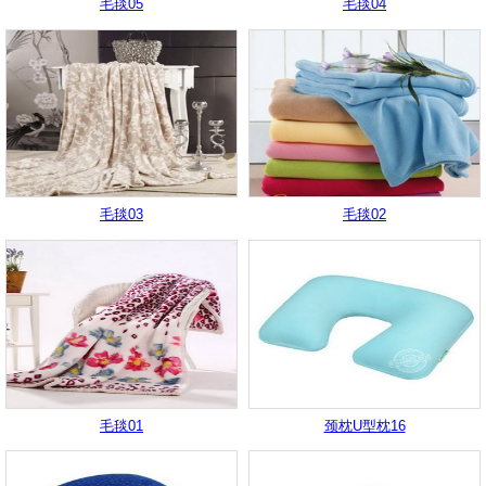
毛毯05
毛毯04
毛毯03
毛毯02
毛毯01
颈枕U型枕16