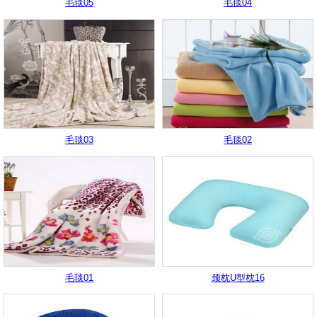
毛毯05
毛毯04
毛毯03
毛毯02
毛毯01
颈枕U型枕16