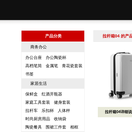
产品分类
拉杆箱04 的产
商务办公
办公台座
办公陶瓷杯
高档笔筒
金属笔
青花瓷套装
书签
家居生活
保鲜盒
红酒开瓶器
家庭工具套装
健身套装
拉杆车
乐扣杯
人体秤
拉杆箱04详细
时尚厨房用品
收纳袋
陶瓷餐具
围裙三件套
相框