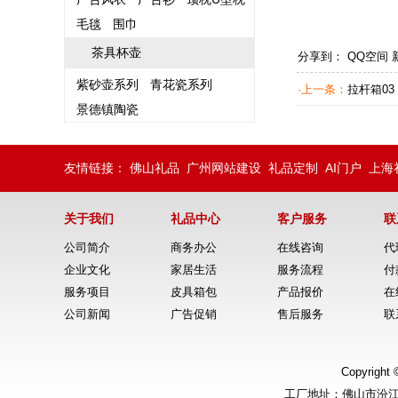
毛毯
围巾
茶具杯壶
分享到：
QQ空间
紫砂壶系列
青花瓷系列
·上一条：
拉杆箱03
景德镇陶瓷
友情链接：
佛山礼品
广州网站建设
礼品定制
AI门户
上海
关于我们
礼品中心
客户服务
联
公司简介
商务办公
在线咨询
代
企业文化
家居生活
服务流程
付
服务项目
皮具箱包
产品报价
在
公司新闻
广告促销
售后服务
联
Copyrig
工厂地址：佛山市汾