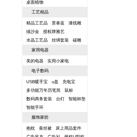
桌面植物
工艺精品
精品工艺品
景泰蓝
漆线雕
绒沙金
授权牌雅艺
水晶工艺品
丝绸套装
碳雕
家用电器
美的电器
实用小家电
电子数码
USB暖手宝
u盘
充电宝
多功能万年历笔筒
鼠标
数码商务套装
台灯
智能杯垫
智能手环
服饰家纺
抱枕
蚕丝被
床上用品套件
广告风衣
广告衫
颈枕U型枕