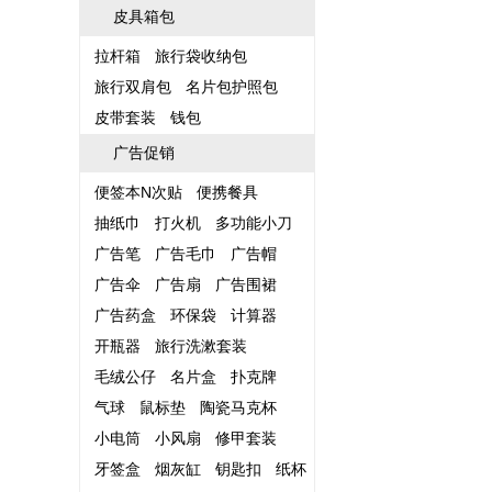
皮具箱包
拉杆箱
旅行袋收纳包
旅行双肩包
名片包护照包
皮带套装
钱包
广告促销
便签本N次贴
便携餐具
抽纸巾
打火机
多功能小刀
广告笔
广告毛巾
广告帽
广告伞
广告扇
广告围裙
广告药盒
环保袋
计算器
开瓶器
旅行洗漱套装
毛绒公仔
名片盒
扑克牌
气球
鼠标垫
陶瓷马克杯
小电筒
小风扇
修甲套装
牙签盒
烟灰缸
钥匙扣
纸杯