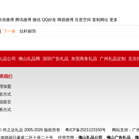
新浪微博
腾讯微博
微信
QQ好友
网易微博
百度空间
复制网址
更多
|
·下一条：
拉杆箱05
礼品公司
佛山礼品网
深圳广告礼品
东莞商务礼品
广州礼品定制
北京
系我们
理加盟
款方式
线留言
系方式
ht © 尚之达礼品 2005-2026 版权所有
粤ICP备2021123150号
网站支持：
广
江南路丽日豪庭二区十座二十号 经营范围：
佛山礼品公司
，
佛山广告礼品
，
佛