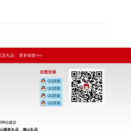
纪念礼品
更多链接>>>
在线洽谈
州网站建设
山商务礼品
，
佛山礼品