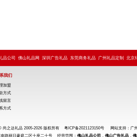
礼品公司
佛山礼品网
深圳广告礼品
东莞商务礼品
广州礼品定制
北京
系我们
理加盟
款方式
线留言
系方式
ht © 尚之达礼品 2005-2026 版权所有
粤ICP备2021123150号
网站支持：
广
江南路丽日豪庭二区十座二十号 经营范围：
佛山礼品公司
，
佛山广告礼品
，
佛