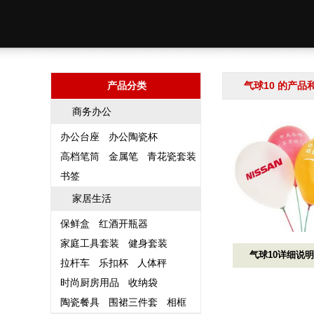
产品分类
气球10 的产品
商务办公
办公台座
办公陶瓷杯
高档笔筒
金属笔
青花瓷套装
书签
家居生活
保鲜盒
红酒开瓶器
家庭工具套装
健身套装
气球10详细说
拉杆车
乐扣杯
人体秤
时尚厨房用品
收纳袋
陶瓷餐具
围裙三件套
相框