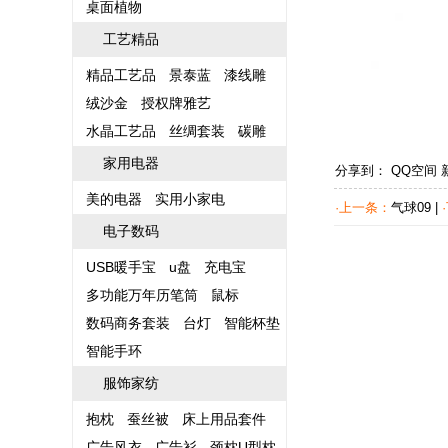
桌面植物
工艺精品
精品工艺品
景泰蓝
漆线雕
绒沙金
授权牌雅艺
水晶工艺品
丝绸套装
碳雕
家用电器
分享到：
QQ空间
美的电器
实用小家电
·上一条：
气球09
|
电子数码
USB暖手宝
u盘
充电宝
多功能万年历笔筒
鼠标
数码商务套装
台灯
智能杯垫
智能手环
服饰家纺
抱枕
蚕丝被
床上用品套件
广告风衣
广告衫
颈枕U型枕