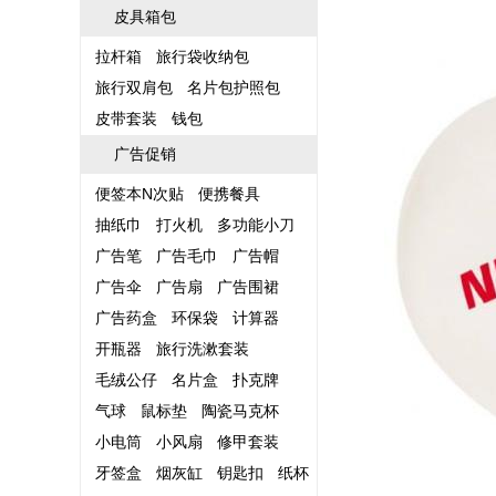
皮具箱包
拉杆箱
旅行袋收纳包
旅行双肩包
名片包护照包
皮带套装
钱包
广告促销
便签本N次贴
便携餐具
抽纸巾
打火机
多功能小刀
广告笔
广告毛巾
广告帽
广告伞
广告扇
广告围裙
广告药盒
环保袋
计算器
开瓶器
旅行洗漱套装
毛绒公仔
名片盒
扑克牌
气球
鼠标垫
陶瓷马克杯
小电筒
小风扇
修甲套装
牙签盒
烟灰缸
钥匙扣
纸杯