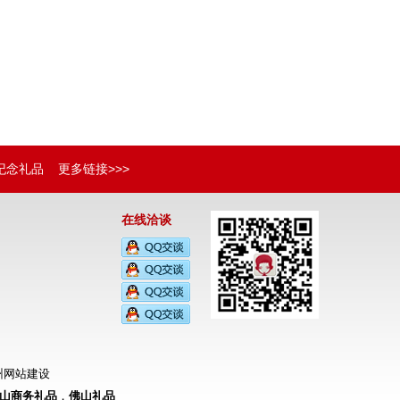
纪念礼品
更多链接>>>
在线洽谈
州网站建设
山商务礼品
，
佛山礼品