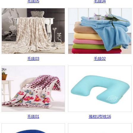
毛毯05
毛毯04
毛毯03
毛毯02
毛毯01
颈枕U型枕16