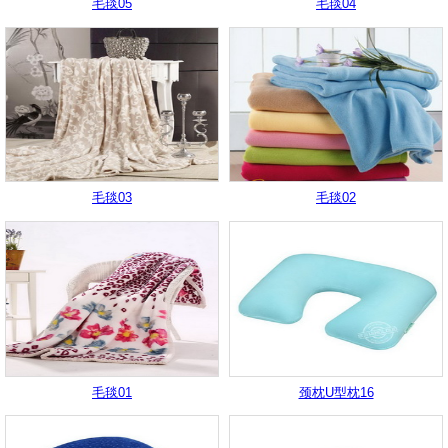
毛毯05
毛毯04
毛毯03
毛毯02
毛毯01
颈枕U型枕16