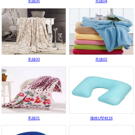
毛毯05
毛毯04
毛毯03
毛毯02
毛毯01
颈枕U型枕16