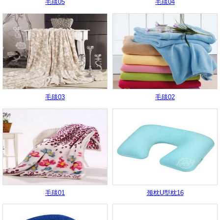
毛毯05
毛毯04
毛毯03
毛毯02
毛毯01
颈枕U型枕16