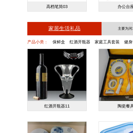
高档笔筒03
办公台座
家居生活礼品
主要为河
产品小类：
保鲜盒
红酒开瓶器
家庭工具套装
健身
红酒开瓶器11
陶瓷餐具