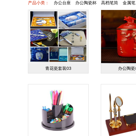
产品小类：
办公台座
办公陶瓷杯
高档笔筒
金属笔
青花瓷套装03
办公陶瓷