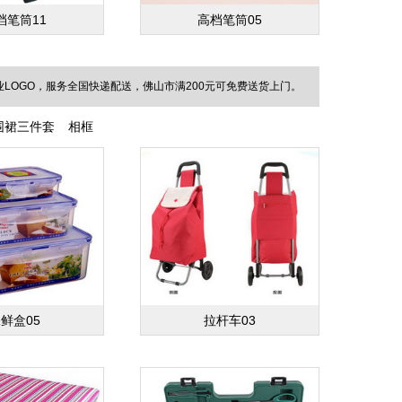
档笔筒11
高档笔筒05
OGO，服务全国快递配送，佛山市满200元可免费送货上门。
围裙三件套
相框
鲜盒05
拉杆车03