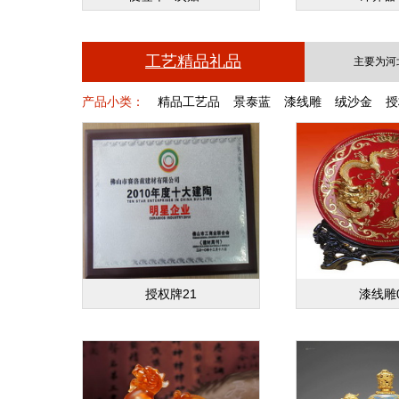
工艺精品礼品
主要为河
产品小类：
精品工艺品
景泰蓝
漆线雕
绒沙金
授
授权牌21
漆线雕