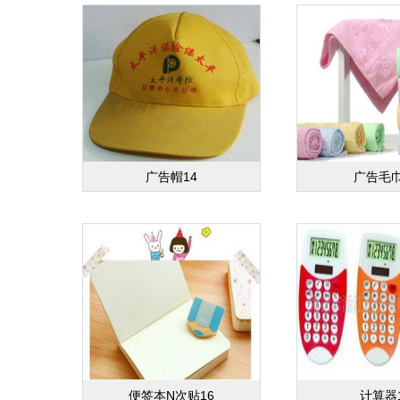
广告帽14
广告毛巾
便签本N次贴16
计算器