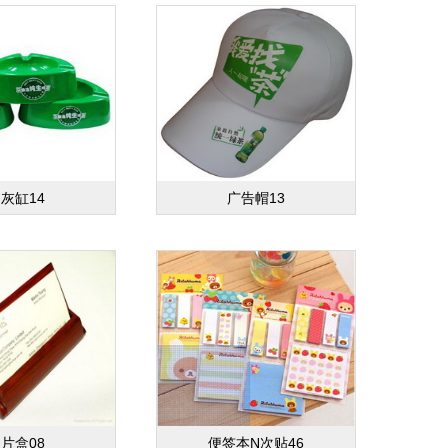
灰缸14
广告帽13
片盒08
便签本N次贴46