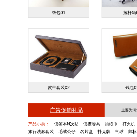
钱包01
拉杆箱
皮带套装02
钱包0
广告促销礼品
主要为河
产品小类：
便签本N次贴
便携餐具
抽纸巾
打火机
旅行洗漱套装
毛绒公仔
名片盒
扑克牌
气球
鼠标