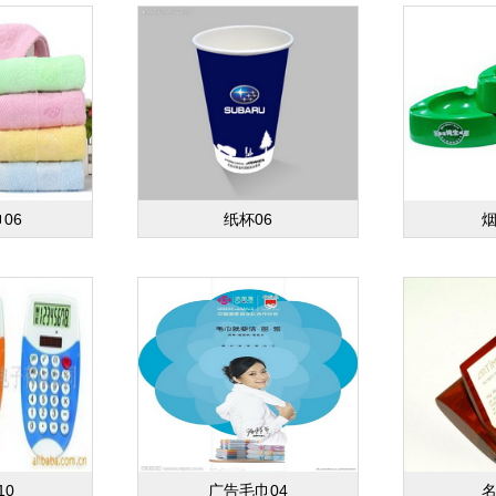
06
纸杯06
烟
10
广告毛巾04
名