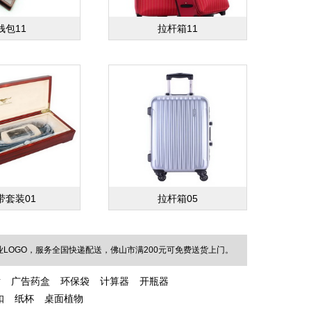
钱包11
拉杆箱11
带套装01
拉杆箱05
OGO，服务全国快递配送，佛山市满200元可免费送货上门。
裙
广告药盒
环保袋
计算器
开瓶器
扣
纸杯
桌面植物