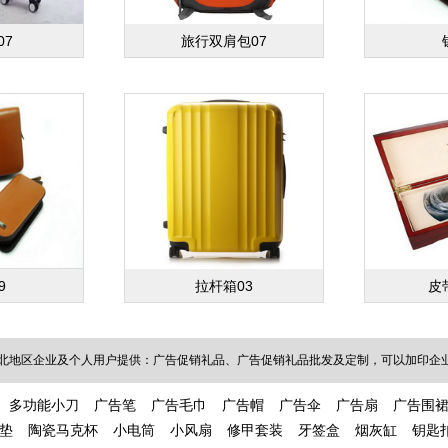
07
旅行双肩包07
9
拉杆箱03
皮
北地区企业及个人用户提供：广告促销礼品、广告促销礼品批发及定制，可以加印企业L
多功能小刀
广告笔
广告毛巾
广告帽
广告伞
广告扇
广告围
垫
陶瓷马克杯
小电筒
小风扇
修甲套装
牙签盒
烟灰缸
钥匙