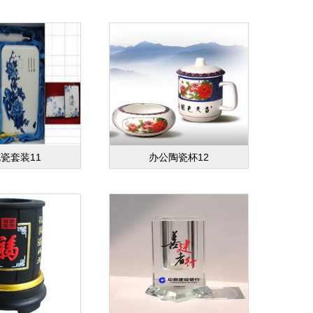
瓷套装11
办公陶瓷杯12