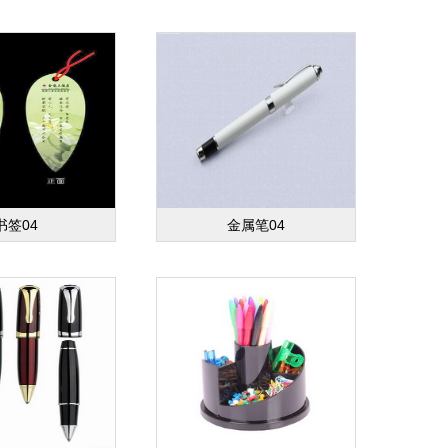
书签04
金属笔04