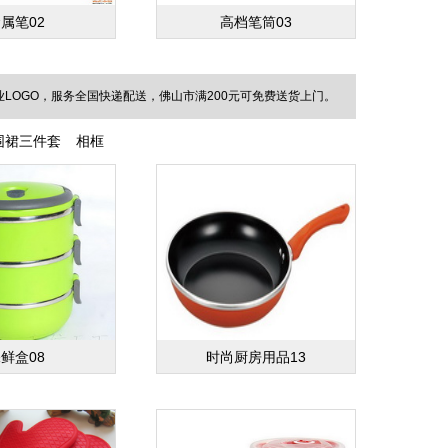
属笔02
高档笔筒03
OGO，服务全国快递配送，佛山市满200元可免费送货上门。
围裙三件套
相框
鲜盒08
时尚厨房用品13