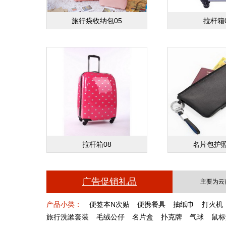
旅行袋收纳包05
拉杆箱
拉杆箱08
名片包护照
广告促销礼品
主要为云
产品小类：
便签本N次贴
便携餐具
抽纸巾
打火机
旅行洗漱套装
毛绒公仔
名片盒
扑克牌
气球
鼠标