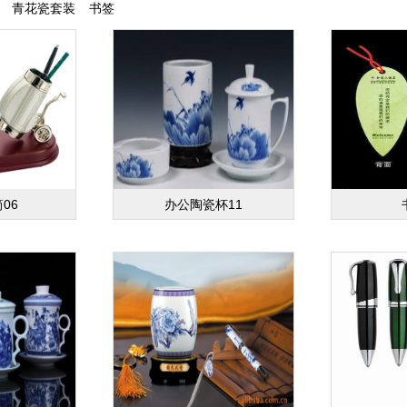
青花瓷套装
书签
06
办公陶瓷杯11