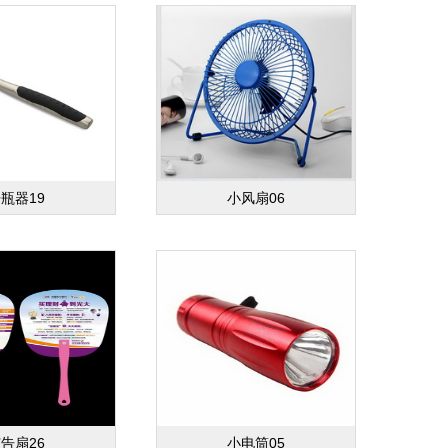
瓶器19
小风扇06
告扇26
小电筒05