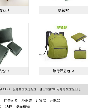
钱包01
钱包02
钱包07
旅行双肩包13
OGO，服务全国快递配送，佛山市满200元可免费送货上门。
裙
广告药盒
环保袋
计算器
开瓶器
扣
纸杯
桌面植物