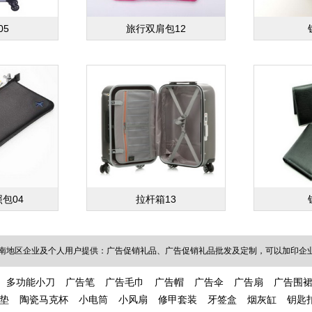
05
旅行双肩包12
包04
拉杆箱13
南地区企业及个人用户提供：广告促销礼品、广告促销礼品批发及定制，可以加印企业L
多功能小刀
广告笔
广告毛巾
广告帽
广告伞
广告扇
广告围
垫
陶瓷马克杯
小电筒
小风扇
修甲套装
牙签盒
烟灰缸
钥匙