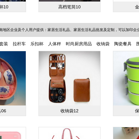
杯10
高档笔筒10
金
南地区企业及个人用户提供：家居生活礼品、家居生活礼品批发及定制，可以加印企业L
套装
拉杆车
乐扣杯
人体秤
时尚厨房用品
收纳袋
陶瓷餐具
06
收纳袋12
保