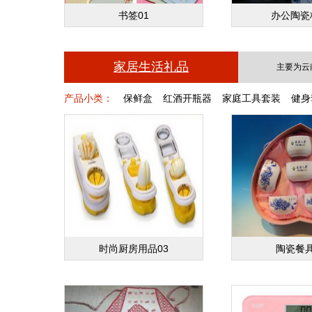
书签01
办公陶瓷
家居生活礼品
主要为云
产品小类：
保鲜盒
红酒开瓶器
家庭工具套装
健身
时尚厨房用品03
陶瓷餐具