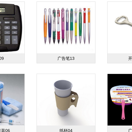
09
广告笔13
开
装06
纸杯04
广