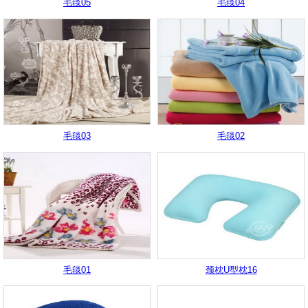
毛毯05
毛毯04
毛毯03
毛毯02
毛毯01
颈枕U型枕16